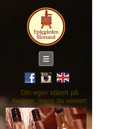
Din egen etikett på
flasken,
mens du venter!