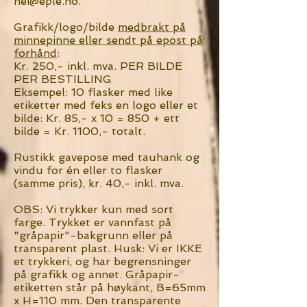
hei@eple.no
.
Grafikk/logo/bilde
medbrakt på
minnepinne eller sendt på epost på
forhånd
:
Kr. 250,- inkl. mva. PER BILDE
PER BESTILLING
Eksempel: 10 flasker med like
etiketter med feks en logo eller et
bilde: Kr. 85,- x 10 = 850 + ett
bilde = Kr. 1100,- totalt.
Rustikk gavepose med tauhank og
vindu for én eller to flasker
(samme pris), kr. 40,- inkl. mva.
OBS: Vi trykker kun med sort
farge. Trykket er vannfast på
"gråpapir"-bakgrunn eller på
transparent plast. Husk: Vi er IKKE
et trykkeri, og har begrensninger
på grafikk og annet. Gråpapir-
etiketten står på høykant, B=65mm
x H=110 mm. Den transparente