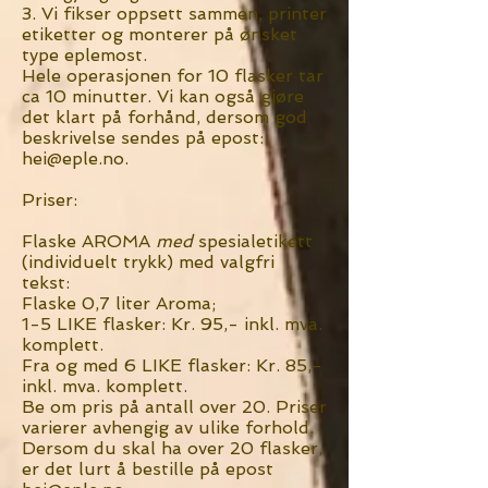
3. Vi fikser oppsett sammen, printer
etiketter og monterer på ønsket
type eplemost.
Hele operasjonen for 10 flasker tar
ca 10 minutter. Vi kan også gjøre
det klart på forhånd, dersom god
beskrivelse sendes på epost:
hei@eple.no
.
Priser:
Flaske AROMA
med
spesialetikett
(individuelt trykk) med valgfri
tekst:
Flaske 0,7 liter Aroma;
1-5 LIKE flasker: Kr. 95,- inkl. mva.
komplett.
Fra og med 6 LIKE flasker: Kr. 85,-
inkl. mva. komplett.
Be om pris på antall over 20. Priser
varierer avhengig av ulike forhold.
Dersom du skal ha over 20 flasker,
er det lurt å bestille på epost