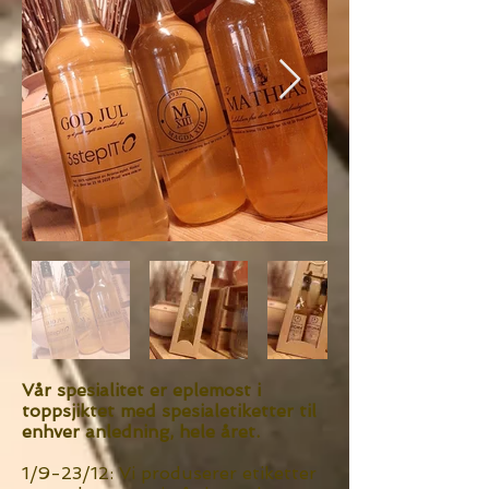
Vår spesialitet er eplemost i
toppsjiktet med spesialetiketter til
enhver anledning, hele året.
1/9-23/12: Vi produserer etiketter