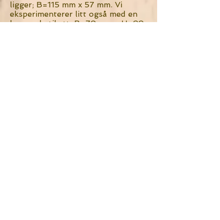
ligger; B=115 mm x 57 mm. Vi
eksperimenterer litt også med en
kremgul etikett, B=70 mm x H=99
mm.
De fleste ber oss om å sette
opp et forslag til etikett som
passer til formålet, men det er
også fullt mulig å designe egen
etikett fra bunnen. Ta kontakt
angående egendesign.
Egne epler?
VI HAR DESSVERRE MÅTTET
SLUTTE MED LEIEPRESSING
AV EPLER FRA PRIVATE HAGER.
Eplegården er "minst av de største
og størst av de minste" presseriene