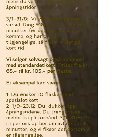
mens du venter i gårdsutsalgets
åpningstider.
3/1-31/8: Vi avtales tid på kort
varsel. Ring
91801577
ca. 30-60
minutter før det kan passe å
komme, og hør om vi er
tilgjengelige, så fikser vi det på
kort tid.
Vi selger selvsagt også eplemost
med standardetikett! Priser fra kr.
65,- til kr. 105,- per flaske.
Et eksempel kan være:
1. Du ønsker 10 flasker med
spesialetikett.
2. 1/9-23.12: Du dukker opp i
åpningstidene
. Du trenger ikke
melde fra på forhånd. 3/1-31/8: Du
ringer oss og ber om avtale om 30
minutter, og vi fikser det dersom vi
er tilgjengelige.